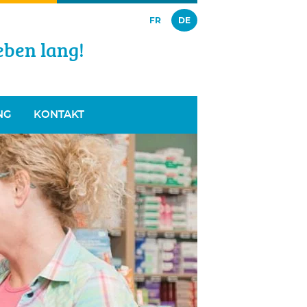
FR
DE
eben lang!
NG
KONTAKT